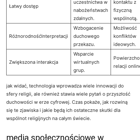
uczestnictwa w
kontaktu z
Łatwy dostęp
nabożeństwach
fizyczną
zdalnych.
wspólnotą.
Wzbogacenie
Możliwość
RóżnorodnośćInterpretacji
duchowego
konfliktów
przekazu.
ideowych.
Wsparcie
Powierzch
Zwiększona interakcja
wirtualnych
relacji onlin
grup.
jak widać, technologia wprowadza wiele innowacji do
sfery religii, ale również stawia wiele pytań o przyszłość
duchowości w erze cyfrowej. Czas pokaże, jak rozwiną
się te zjawiska i jakie będą ich ostateczne skutki dla
wspólnot religijnych na całym świecie.
media społecznościowe w