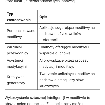
która ilustruje różnorodność tych innowacji:
Typ
Opis
zastosowania
Aplikacje sugerujące modlitwy na
Personalizowane
podstawie użytkowników
modlitwy
preferencji.
Wirtualni
Chatboty oferujące modlitwy i
przewodnicy
wsparcie duchowe.
Asystenci
AI prowadzące przez procesy
medytacyjni
medytacji i modlitwy.
Tworzenie unikalnych modlitw na
Kreatywne
podstawie emocji czy słów
generatory
kluczowych.
Wykorzystanie sztucznej inteligencji w modlitwie to
obszar pełen potencjału. Z jednej strony może to