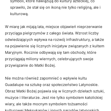
symboli,​ które nawiązują do kultury azteckiej,⁤ co ​
sprawiło, że stał się on ⁣ikoną nie tylko religijną, ale i
⁣kulturową.
W miarę jak mijają lata, miejsce objawień ⁤nieprzerwanie
przyciąga pielgrzymów⁢ z całego świata. Wzrost ⁢liczby
odwiedzających ‍wpływa na rozwój infrastruktury, a także
na pojawienie się licznych inicjatyw związanych z kultem
Maryjnym. Rocznie odbywają się tam obchody, które
‍przyciągają miliony wiernych, celebrujących swoje
przywiązanie do Matki‍ Bożej.
Nie można również zapomnieć o wpływie kultu
Guadalupe na sztukę oraz społeczeństwo Latynoskie. ​
Obraz Matki Bożej pojawia się w licznych dziełach sztuki,
muzyce ‍i literaturze. Jest nie tylko symbolem katolickiej
wiary, ⁤ale także‍ mocnym symbolem tożsamości
kulturowej‍ Meksykanów i innych⁣ narodów latynoskich.