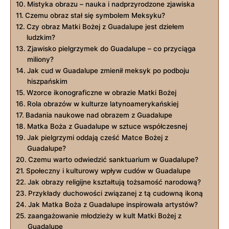
Mistyka obrazu – nauka ⁣i nadprzyrodzone zjawiska
Czemu obraz stał się symbolem Meksyku?
Czy obraz Matki Bożej z Guadalupe jest dziełem
ludzkim?
Zjawisko pielgrzymek do Guadalupe – co przyciąga
miliony?
Jak cud w Guadalupe zmienił meksyk ​po podboju
hiszpańskim
Wzorce ikonograficzne ‌w ⁣obrazie Matki ​Bożej
Rola ⁣obrazów w kulturze latynoamerykańskiej
Badania naukowe nad obrazem z Guadalupe
Matka Boża z Guadalupe w sztuce współczesnej
Jak pielgrzymi oddają​ cześć Matce Bożej z
Guadalupe?
Czemu​ warto ⁢odwiedzić sanktuarium w Guadalupe?
Społeczny ‌i kulturowy wpływ cudów ‍w Guadalupe
Jak obrazy religijne ⁢kształtują tożsamość narodową?
Przykłady duchowości‌ związanej z tą cudowną‍ ikoną
Jak Matka Boża z‌ Guadalupe inspirowała artystów?
zaangażowanie młodzieży w kult ⁣Matki Bożej z⁤
Guadalupe