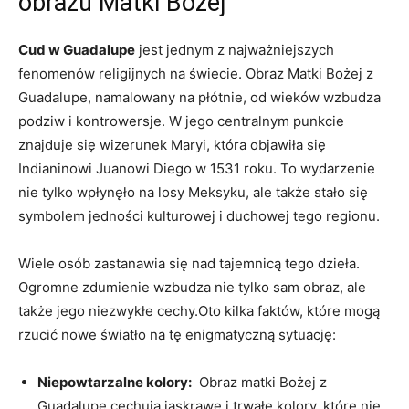
obrazu Matki Bożej
Cud w Guadalupe
jest jednym z najważniejszych
fenomenów religijnych na świecie. Obraz Matki Bożej z
Guadalupe, namalowany na‍ płótnie, od wieków wzbudza
podziw i kontrowersje. W jego ‍centralnym⁤ punkcie
znajduje się wizerunek Maryi, która objawiła się
Indianinowi Juanowi Diego w 1531 roku. To wydarzenie
nie tylko wpłynęło⁢ na losy Meksyku, ale także​ stało się
symbolem jedności kulturowej i duchowej tego regionu.
Wiele osób zastanawia‍ się nad⁤ tajemnicą tego dzieła.
Ogromne zdumienie wzbudza nie tylko sam obraz, ale
także jego niezwykłe cechy.Oto ⁢kilka ⁤faktów, które ​mogą
rzucić nowe światło na ⁢tę enigmatyczną sytuację:
Niepowtarzalne kolory:
‍ Obraz matki Bożej z
Guadalupe cechują ‍jaskrawe i trwałe kolory, które nie