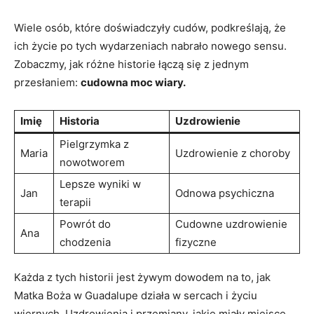
Wiele osób, które doświadczyły ‌cudów,⁢ podkreślają, że
⁢ich życie po ‍tych wydarzeniach nabrało nowego sensu.
Zobaczmy, jak różne historie łączą się z jednym⁢
przesłaniem:
cudowna moc wiary.
Imię
Historia
Uzdrowienie
Pielgrzymka z‍
Maria
Uzdrowienie z choroby
nowotworem
Lepsze wyniki w⁣
Jan
Odnowa ‌psychiczna
terapii
Powrót do
Cudowne⁤ uzdrowienie
Ana
‌chodzenia
fizyczne
Każda z tych historii jest żywym dowodem ⁣na to, jak
Matka Boża w Guadalupe działa w sercach i życiu
wiernych. Uzdrowienia i przemiany, jakie miały miejsce,