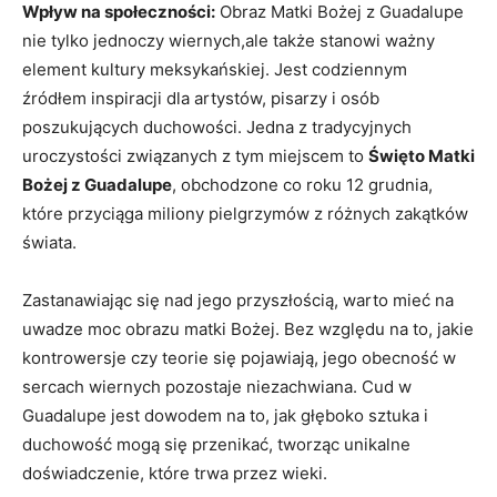
Wpływ na społeczności:
Obraz Matki Bożej z Guadalupe
nie tylko jednoczy wiernych,ale także stanowi ważny⁣
element​ kultury ⁢meksykańskiej.​ Jest codziennym
źródłem inspiracji dla artystów, pisarzy i​ osób
poszukujących duchowości. Jedna ​z tradycyjnych
uroczystości związanych z ⁢tym miejscem to
Święto Matki
Bożej z Guadalupe
, obchodzone co roku 12 grudnia,
które przyciąga miliony pielgrzymów z⁤ różnych ⁣zakątków
świata.
Zastanawiając​ się nad‍ jego przyszłością, warto mieć‌ na
uwadze moc‍ obrazu matki Bożej. Bez względu na to, ‍jakie
‍kontrowersje czy teorie się pojawiają, jego obecność w
sercach wiernych pozostaje niezachwiana. Cud w
Guadalupe jest dowodem na to,​ jak głęboko sztuka i‌
duchowość mogą się przenikać, tworząc unikalne
doświadczenie, które trwa przez wieki.