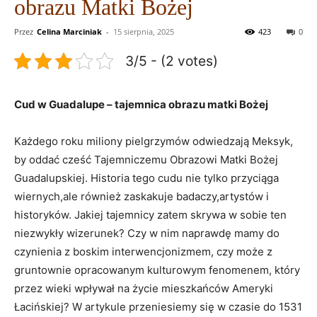
obrazu Matki Bożej
Przez
Celina Marciniak
-
15 sierpnia, 2025
423
0
3/5 - (2 votes)
Cud ⁣w Guadalupe – tajemnica obrazu matki ‍Bożej
Każdego roku miliony pielgrzymów odwiedzają Meksyk,
by⁣ oddać​ cześć Tajemniczemu Obrazowi Matki ⁢Bożej
Guadalupskiej. ‍Historia tego cudu ⁢nie tylko przyciąga
wiernych,ale również zaskakuje​ badaczy,artystów i
historyków.⁢ Jakiej tajemnicy zatem skrywa w‌ sobie ‌ten
⁤niezwykły wizerunek? Czy w nim naprawdę mamy do
czynienia z ‍boskim interwencjonizmem, czy może z
gruntownie opracowanym kulturowym fenomenem, który
przez wieki wpływał na życie mieszkańców Ameryki
Łacińskiej? W artykule przeniesiemy się w czasie do 1531‍