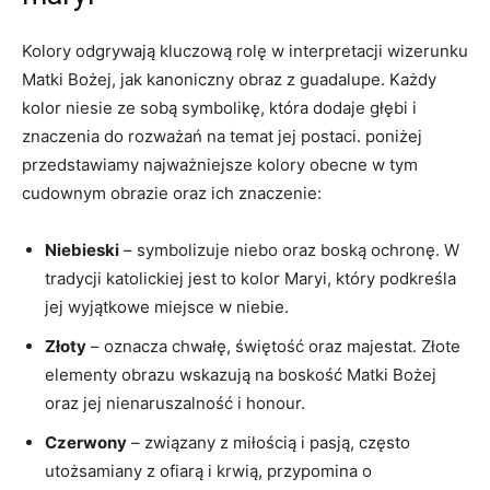
Kolory odgrywają kluczową rolę w ⁢interpretacji wizerunku
Matki Bożej, jak kanoniczny obraz‍ z guadalupe. Każdy
kolor niesie ze ⁤sobą symbolikę, która dodaje ‍głębi i
znaczenia do rozważań na temat jej postaci. poniżej
⁣przedstawiamy najważniejsze kolory obecne w tym
cudownym obrazie oraz ‍ich znaczenie:
Niebieski
– symbolizuje⁣ niebo oraz‍ boską ochronę. W
tradycji katolickiej​ jest to kolor Maryi, który podkreśla
jej wyjątkowe miejsce w ⁤niebie.
Złoty
– oznacza chwałę, świętość oraz majestat. Złote⁤
elementy obrazu wskazują na boskość Matki Bożej
oraz jej ‌nienaruszalność i honour.
Czerwony
– związany z‌ miłością i pasją, często
utożsamiany z ofiarą i krwią, przypomina o