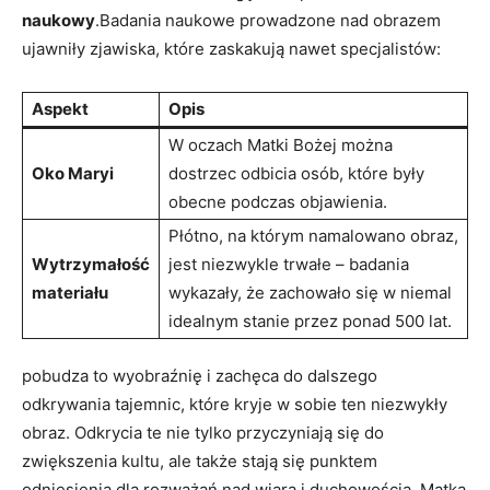
naukowy
.Badania naukowe prowadzone nad obrazem
ujawniły zjawiska, które zaskakują nawet specjalistów:
Aspekt
Opis
W ⁤oczach Matki Bożej można​
Oko Maryi
dostrzec odbicia osób, ‍które były
obecne podczas objawienia.
Płótno, na⁣ którym namalowano obraz,
Wytrzymałość
jest niezwykle trwałe – badania
materiału
wykazały, że ⁤zachowało się​ w⁢ niemal
idealnym stanie przez ponad 500 lat.
pobudza ⁢to wyobraźnię⁤ i zachęca do dalszego
odkrywania tajemnic, które kryje ‍w⁤ sobie ten niezwykły
obraz. Odkrycia te nie tylko przyczyniają się do
zwiększenia kultu, ⁣ale⁢ także stają się punktem
odniesienia dla rozważań nad wiarą i duchowością. Matka