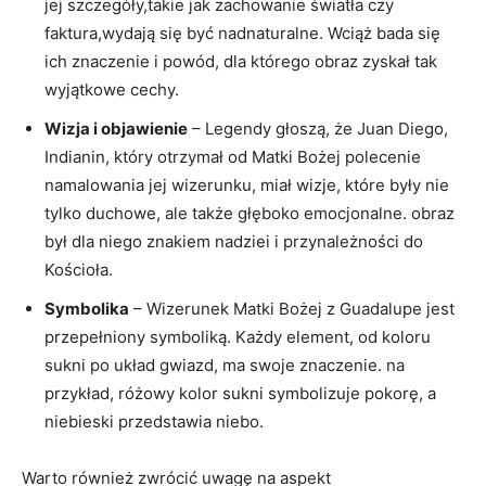
jej szczegóły,takie jak zachowanie światła czy
faktura,wydają ⁢się być nadnaturalne. Wciąż bada⁣ się
‍ich znaczenie i powód,​ dla którego obraz zyskał tak
wyjątkowe cechy.
Wizja i objawienie
– Legendy głoszą,‌ że Juan Diego,
Indianin, który otrzymał od Matki Bożej polecenie
namalowania jej wizerunku, miał wizje, które były nie
tylko ​duchowe, ale także‌ głęboko emocjonalne. obraz
był dla niego znakiem nadziei i przynależności do
Kościoła.
Symbolika
–‌ Wizerunek Matki Bożej z Guadalupe jest
przepełniony symboliką. Każdy element, od koloru
sukni po układ gwiazd, ma swoje znaczenie. na
przykład, ‌różowy kolor sukni symbolizuje pokorę, ⁤a
‍niebieski przedstawia niebo.
Warto również zwrócić uwagę na aspekt⁣