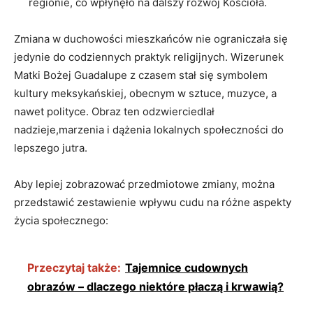
regionie, co⁣ wpłynęło‌ na dalszy⁢ rozwój Kościoła.
Zmiana w duchowości⁢ mieszkańców nie ograniczała się
jedynie do codziennych praktyk religijnych. Wizerunek
Matki Bożej Guadalupe z ​czasem stał się symbolem
⁤kultury meksykańskiej, obecnym w sztuce, ‌muzyce, a
nawet polityce. Obraz ten ⁣odzwierciedlał
nadzieje,marzenia i dążenia ​lokalnych społeczności do
lepszego jutra.
Aby lepiej zobrazować ⁣przedmiotowe zmiany, można
przedstawić zestawienie wpływu‌ cudu ⁤na różne ‌aspekty
życia społecznego:
Przeczytaj także:
Tajemnice cudownych
obrazów – dlaczego niektóre płaczą i krwawią?