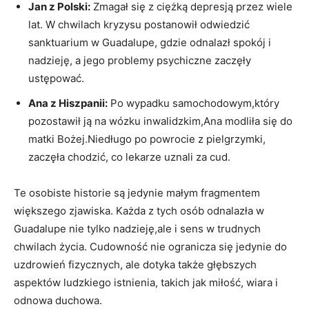
Jan z Polski:
Zmagał się z ciężką depresją przez wiele
lat. W ‌chwilach⁣ kryzysu postanowił odwiedzić
sanktuarium w Guadalupe,​ gdzie odnalazł spokój i
⁤nadzieję, a jego‌ problemy psychiczne⁢ zaczęły
ustępować.
Ana z Hiszpanii:
Po wypadku samochodowym,który
pozostawił⁤ ją na wózku ‍inwalidzkim,Ana modliła się do⁣
matki Bożej.Niedługo po powrocie z pielgrzymki,‍
zaczęła chodzić, co lekarze uznali ‍za cud.
Te osobiste historie są⁣ jedynie małym fragmentem​
większego ‌zjawiska. Każda z tych osób odnalazła⁢ w
Guadalupe nie ⁢tylko nadzieję,ale i sens‍ w trudnych
chwilach życia. Cudowność nie ogranicza się jedynie do
uzdrowień fizycznych, ale dotyka także głębszych
aspektów ludzkiego istnienia, takich jak miłość, wiara i
odnowa duchowa.