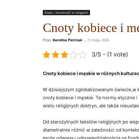
Etyka i moralność w religiach
Cnoty kobiece i mę
Przez
Karolina Pietrzak
-
15 maja, 2026
3/5 - (1 vote)
Cnoty kobiece i ‌męskie w różnych kultura
W dzisiejszym zglobalizowanym ⁢świecie,w ⁣kt
cnoty ⁣kobiece i męskie. Te normy etyczne i 
wielu religijnych doktryn, ale także nieustan
Od starożytnych tekstów religijnych po wsp
diametralnie różnić w zależności od konteks
‍może odwagą i odpowiedzialnością są funda