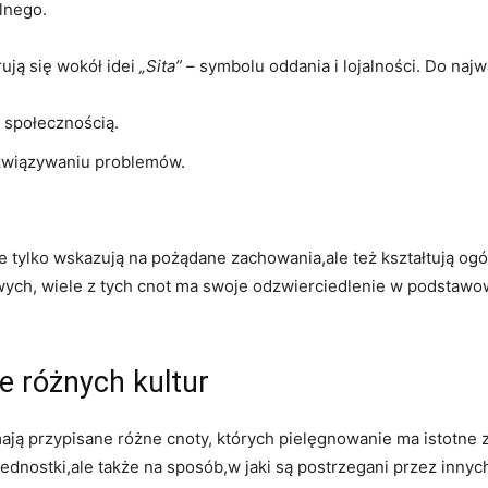
lnego.
rują się wokół idei
„Sita”
– symbolu oddania i lojalności. Do najw
i społecznością.
ozwiązywaniu problemów.
ie tylko wskazują na pożądane zachowania,ale też kształtują ogó
ych, wiele z tych cnot ma swoje odzwierciedlenie w podstawowy
e różnych kultur
ją przypisane różne cnoty, których pielęgnowanie ​ma istotne zna
jednostki,ale także na ⁢sposób,w jaki są postrzegani przez innych