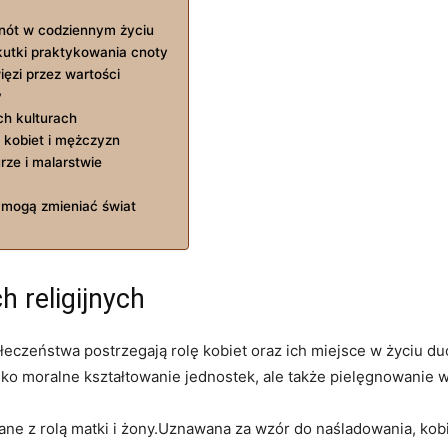
ót w‌ codziennym ⁣życiu
kutki praktykowania cnoty
ięzi przez wartości
y
ch kulturach
kobiet i mężczyzn
urze i malarstwie
i mogą zmieniać świat
h religijnych
połeczeństwa postrzegają rolę kobiet oraz ich miejsce w życiu du
lko moralne kształtowanie jednostek, ale ‌także pielęgnowanie w
ane z rolą matki i żony.Uznawana za⁣ wzór do naśladowania, kob