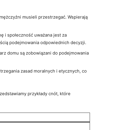
mężczyźni musieli przestrzegać. Wspierają
nę i społeczność uważana jest za
ością podejmowania ‍odpowiednich decyzji.
darz domu⁣ są zobowiązani do ⁤podejmowania
strzegania zasad moralnych i etycznych, co
zedstawiamy przykłady cnót,⁣ które