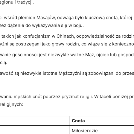
gionu i tradycji.
p. wśród plemion Masajów, odwaga było kluczową cnotą, której 
rzez dążenie do wykazywania się w boju.
, takich jak konfucjanizm w Chinach, odpowiedzialność za rodzi
i są postrzegani jako głowy rodzin, co wiąże‍ się z konieczn
owanie gościnności jest niezwykle ważne.Mąż, ojciec lub gospo
cią.
awość są niezwykle⁤ istotne.Mężczyźni ​są zobowiązani do prze
aniu męskich cnót poprzez pryzmat religii. W tabeli poniżej pr
eligijnych:
Cnota
Miłosierdzie