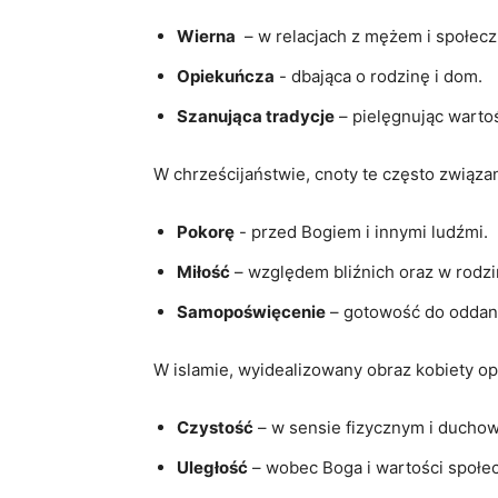
Wierna
⁤ – w relacjach z mężem i społecz
Opiekuńcza
-‍ dbająca o rodzinę‌ i dom.
Szanująca tradycje
– pielęgnując wartoś
W chrześcijaństwie, ‌cnoty⁣ te często związan
Pokorę
‌- przed Bogiem i innymi ludźmi.
Miłość
– względem bliźnich oraz w rodzi
Samopoświęcenie
– gotowość do oddani
W islamie,‌ wyidealizowany obraz⁢ kobiety o
Czystość
– w sensie‍ fizycznym i‌ ducho
Uległość
– wobec Boga i wartości społe