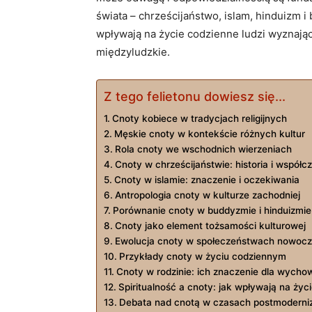
świata – chrześcijaństwo, ⁢islam, hinduizm 
wpływają na życie codzienne ludzi wyznającyc
międzyludzkie.
Z tego felietonu dowiesz się...
Cnoty kobiece w⁣ tradycjach religijnych
Męskie cnoty w kontekście różnych kultur
Rola cnoty we wschodnich wierzeniach
Cnoty w chrześcijaństwie: historia i współc
Cnoty w islamie:⁢ znaczenie i oczekiwania
Antropologia cnoty​ w kulturze zachodniej
Porównanie cnoty w buddyzmie i hinduizmie
Cnoty jako element tożsamości kulturowej
Ewolucja cnoty w‍ społeczeństwach nowoc
Przykłady cnoty w życiu codziennym
Cnoty w rodzinie: ich znaczenie dla wychow
Spiritualność ⁢a cnoty: jak wpływają na życ
Debata​ nad cnotą w czasach postmodern