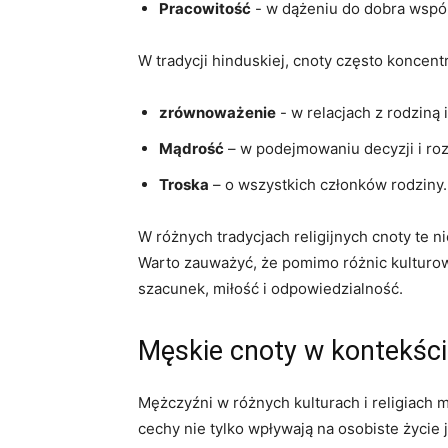
Pracowitość
⁤- w dążeniu do dobra wspó
W tradycji hinduskiej, cnoty​ często koncent
zrównoważenie
-‌ w relacjach z rodziną 
Mądrość
– w podejmowaniu ​decyzji i r
Troska
– o wszystkich‌ członków rodziny.
W różnych ‍tradycjach religijnych cnoty te n
Warto zauważyć, że pomimo różnic kulturow
⁣szacunek, miłość i odpowiedzialność.
Męskie cnoty w kontekści
Mężczyźni w różnych kulturach i religiach ma
cechy nie tylko wpływają na osobiste życie⁤ 