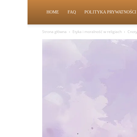
HOME
FAQ
POLITYKA PRYWATNOŚCI
Strona główna
Etyka i moralność w religiach
Cnoty