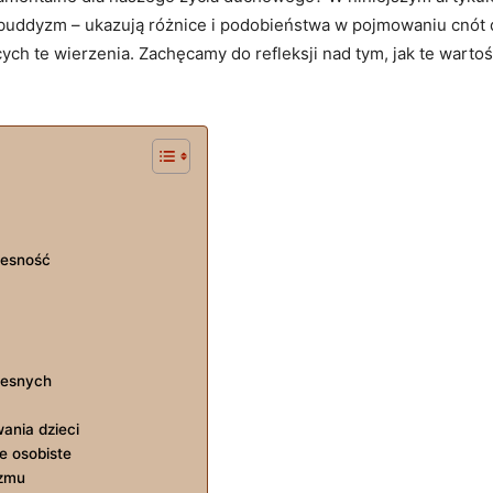
i buddyzm ​– ukazują różnice i podobieństwa w pojmowaniu cnót dl
h te wierzenia.⁢ Zachęcamy do‌ refleksji nad tym, jak te wartośc
zesność
zesnych
ania dzieci
ie osobiste
izmu