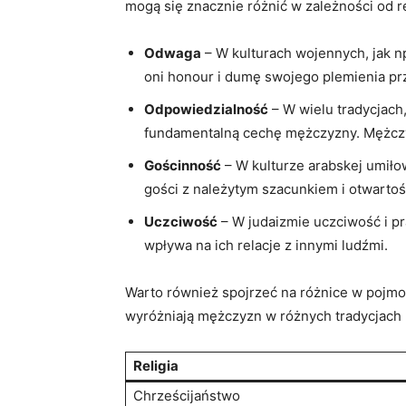
mogą się znacznie różnić w zależności od re
Odwaga
– W kulturach wojennych, jak n
‌oni honour ‍i dumę swojego plemienia p
Odpowiedzialność
– W wielu tradycjach
fundamentalną cechę mężczyzny. Mężczyźn
Gościnność
– W kulturze ⁣arabskej umił
gości z należytym szacunkiem⁢ i otwartoś
Uczciwość
– W judaizmie uczciwość i pr
wpływa na ich relacje z innymi ludźmi.
Warto również spojrzeć na różnice w pojmow
wyróżniają mężczyzn w różnych tradycjach r
Religia
Chrześcijaństwo