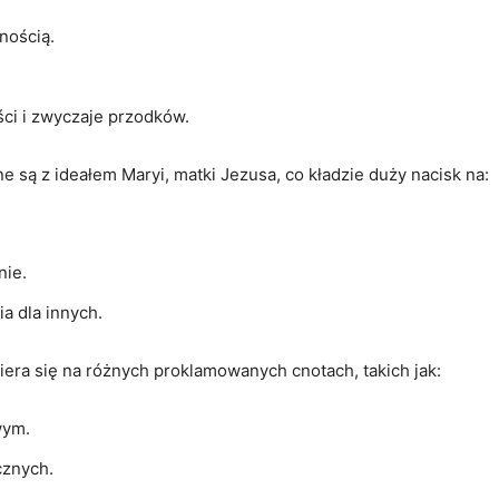
nością.
ci​ i zwyczaje przodków.
e ‌są z ideałem Maryi, matki‍ Jezusa, co kładzie duży nacisk na:
nie.
a dla innych.
piera się na różnych proklamowanych cnotach, takich ​jak:
wym.
cznych.