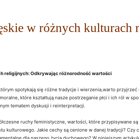
skie w różnych kulturach r
ch religijnych: Odkrywając różnorodność wartości
órym spotykają ‍się różne tradycje i ⁢wierzenia,warto przyjrzeć s
moralne, które kształtują nasze postrzeganie płci i ich ról w sp
nym tematem dyskusji ⁣i reinterpretacji.
ółczesne ruchy feministyczne, wartości, które przypisywane s
tu kulturowego. Jakie cechy są cenione w danej tradycji?⁣ Czy c
mentalne dla naszego życia duchowego? ‍W niniejszym artykule 