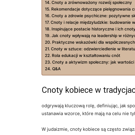
Cnoty a zrównoważony rozwój społeczny
Rekomendacje dotyczące pielęgnowania cn
Cnoty a zdrowie psychiczne: pozytywne s
Cnoty‌ i relacje międzyludzkie: ⁤budowanie w
Inspirujące postacie‌ historyczne i ich cnot
Jak cnoty wpływają na leadership w różny
Praktyczne wskazówki dla współczesnych 
Cnoty w sztuce: odzwierciedlenie w ⁢literat
Rola edukacji⁢ w kształtowaniu cnót
Cnoty a aktywizm społeczny:‍ jak​ wartośc
Q&A
Cnoty kobiece w⁣ tradycjac
odgrywają⁤ kluczową rolę,‌ definiując, jak s
ustanawia wzorce, które mają na celu nie ty
W judaizmie, cnoty kobiece są często związ