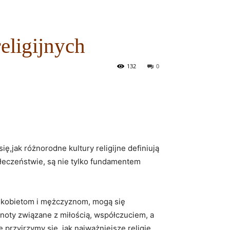
eligijnych
132
0
ię,jak różnorodne kultury religijne definiują
ołeczeństwie,⁢ są⁣ nie tylko fundamentem
ą kobietom ⁣i mężczyznom, mogą się
noty związane z miłością, ‌współczuciem,​ a
przyjrzymy się, jak najważniejsze religie