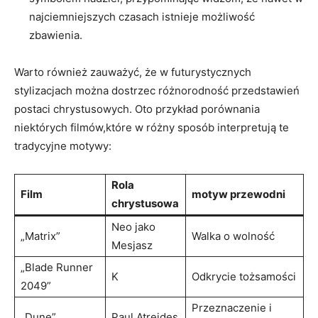
najciemniejszych czasach istnieje możliwość
zbawienia.
Warto również zauważyć, że w futurystycznych
stylizacjach można dostrzec różnorodność przedstawień
postaci chrystusowych. Oto przykład porównania
niektórych filmów,które w różny sposób interpretują te
tradycyjne motywy:
Rola
Film
motyw przewodni
chrystusowa
Neo jako
„Matrix”
Walka o wolność
Mesjasz
„Blade Runner
K
Odkrycie tożsamości
2049”
Przeznaczenie i
„Dune”
Paul Atreides