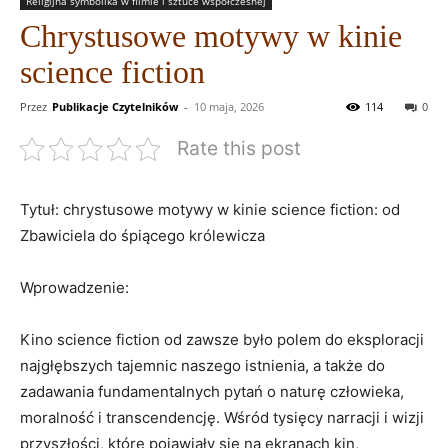
Religijna symbolika w filmie i sztuce współczesnej
Chrystusowe motywy w kinie
science fiction
Przez
Publikacje Czytelników
-
10 maja, 2026
114
0
Rate this post
Tytuł: chrystusowe motywy w kinie science fiction: od
Zbawiciela do śpiącego królewicza
Wprowadzenie:
Kino science fiction od zawsze było polem do eksploracji
najgłębszych tajemnic naszego istnienia, a także do
zadawania fundamentalnych pytań o naturę człowieka,
moralność i transcendencję. Wśród tysięcy narracji i wizji
przyszłości, które pojawiały się na ekranach kin,