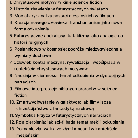
Chrystusowe motywy w kinie science fiction
Historie zbawienia w futurystycznych światach
Moc ofiary: analiza postaci mesjańskich w filmach
Kreacja nowego człowieka: transhumanizm jako nowa
forma odkupienia
Futurystyczne apokalipsy: kataklizmy jako analogie do
historii religijnych
Posłannictwo w kosmosie: podróże międzygwiezdne a
wymiary duchowe
Człowiek kontra maszyna: rywalizacja i współpraca w
kontekście chrystusowych motywów
Nadzieja w ciemności: temat odkupienia w dystopijnych
narracjach
Filmowe interpretacje biblijnych proroctw w science
fiction
Zmartwychwstanie w galaktyce: jak filmy łączą
chrześcijaństwo z fantastyką naukową
Symbolika krzyża w futurystycznych narracjach
Rola cierpienia: jak sci-fi bada temat męki i odkupienia
Pojmanie zła: walka ze złymi mocami w kontekście
mesjańskim