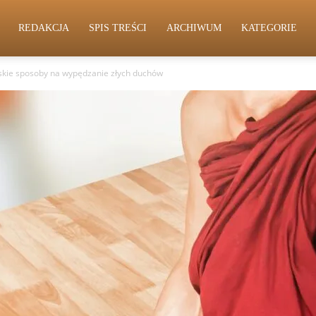
REDAKCJA
SPIS TREŚCI
ARCHIWUM
KATEGORIE
skie sposoby na wypędzanie złych duchów