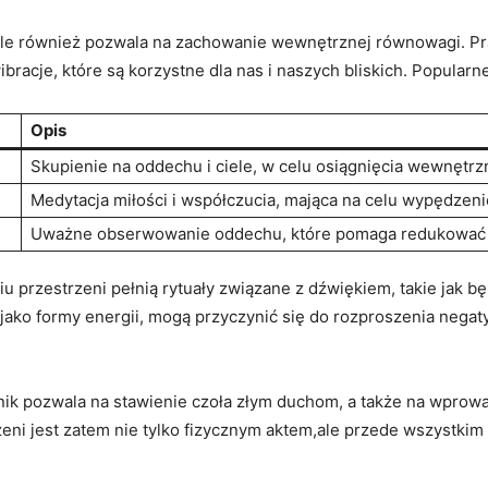
 ale również pozwala na ⁣zachowanie wewnętrznej równowagi.‌ Pr
ibracje, które są korzystne dla ⁣nas i naszych ⁢bliskich. Popularn
Opis
Skupienie‍ na oddechu i​ ciele,‌ w celu⁤ osiągnięcia wewnętr
Medytacja miłości i współczucia,‍ mająca⁢ na celu⁢ wypędzen
Uważne obserwowanie oddechu, które ⁣pomaga⁣ redukować 
 przestrzeni‍ pełnią rytuały związane z dźwiękiem, takie jak bę
 jako formy energii, mogą ​przyczynić ‍się⁤ do rozproszenia ne
 pozwala ​na stawienie czoła złym duchom, a także⁣ na wprowadz
eni jest zatem nie tylko fizycznym aktem,ale przede wszystkim