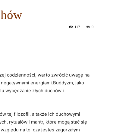
uchów
117
0
zej⁤ codzienności, warto ‌zwrócić uwagę ⁢na
ed negatywnymi energiami.Buddyzm, jako
 celu wypędzanie złych duchów i
 tej filozofii, a także ich duchowymi
,⁢ rytuałów ⁤i⁣ mantr, które mogą stać się
zględu na⁢ to, czy ‍jesteś zagorzałym