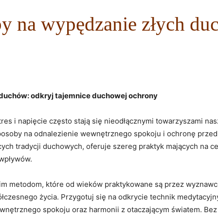
by na wypędzanie złych d
duchów: odkryj tajemnice duchowej ⁤ochrony
res i napięcie często⁢ stają się nieodłącznymi towarzyszami nas
 sposoby na ‌odnalezienie wewnętrznego spokoju i‌ ochronę prz
ących ⁢tradycji duchowych, ​oferuje szereg praktyk mających⁣ na
 wpływów.
im metodom, które od wieków praktykowane są przez ‍wyznawców
zesnego życia. Przygotuj się ‍na ⁢odkrycie technik‍ medytacyjnych
wnętrznego spokoju oraz harmonii z otaczającym światem.⁢ Bez w