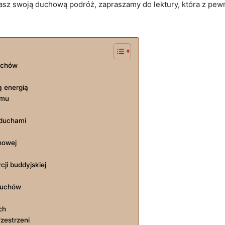
nasz swoją duchową podróż, zapraszamy do‍ lektury, która z pew
uchów
ą energią
omu
i duchami
chowej
cji buddyjskiej
 duchów
ch
rzestrzeni