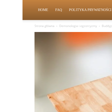
HOME
FAQ
POLITYKA PRYWATNOŚCI
Strona główna
Demonologia i egzorcyzmy
Buddyj