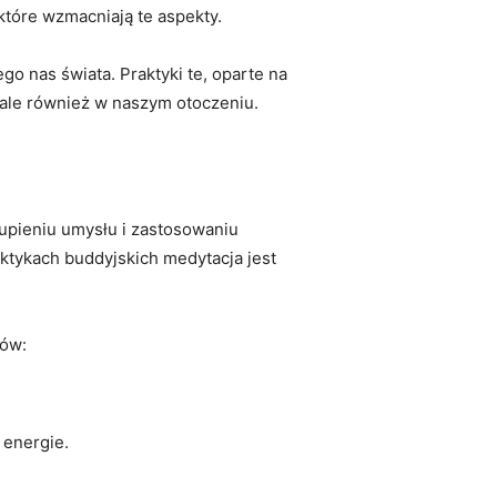
tóre wzmacniają ​te aspekty.
o‌ nas⁣ świata. Praktyki ⁢te, oparte na
, ale​ również w naszym ​otoczeniu.
kupieniu umysłu ​i zastosowaniu
ktykach buddyjskich medytacja jest
ków:
 energie.