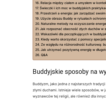
Relacja między⁤ ciałem a⁤ umysłem⁣ w​ kont
Świeczki ⁣i ich moc w buddyjskich prakty
Przestrzeń ​a energia: jak ​zarządzać⁣ swoi
Użycie obrazu ⁢Buddy‍ w rytuałach ‌ochron
Naturalne metody‍ na‌ oczyszczanie energ
Jak rozpoznać​ obecność ⁤złych duchów w 
Wskazówki dla początkujących w⁢ buddyjs
Kiedy warto skorzystać​ z pomocy​ specja
Ze względu na różnorodność kulturową: bu
Jak utrzymać pozytywną energię ⁣w długot
Q&A
Buddyjskie sposoby na w
Buddyzm, jako jedna z najstarszych tradycji
złymi ⁣duchami. Istnieje wiele‌ sposobów, w 
wyznawców tej religii, ale również dla ‌innyc