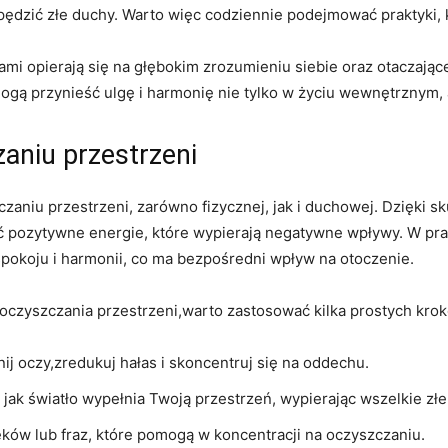
dzić złe‌ duchy. Warto‌ więc codziennie podejmować praktyki, k
mi ⁣opierają‌ się na głębokim zrozumieniu⁣ siebie oraz ‌otaczająceg
 ⁤mogą‍ przynieść ulgę i ⁢harmonię ⁢nie tylko w⁢ życiu wewnętrznym
aniu przestrzeni
niu przestrzeni,‌ zarówno fizycznej, jak i duchowej. Dzięki⁤ s
pozytywne energie, ​które⁢ wypierają negatywne wpływy. W ‍pra
okoju i harmonii,⁤ co ma bezpośredni wpływ ⁢na⁣ otoczenie.
oczyszczania​ przestrzeni,warto zastosować kilka ​prostych​ kro
ij oczy,zredukuj hałas i skoncentruj się na⁤ oddechu.
 jak światło wypełnia ‌Twoją‌ przestrzeń, wypierając⁤ wszelkie złe
ków lub ⁢fraz, które pomogą w koncentracji‍ na oczyszczaniu.