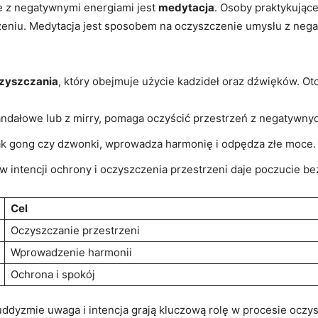
ce z negatywnymi energiami jest
medytacja
. Osoby​ praktykując
niu. Medytacja jest sposobem na oczyszczenie umysłu z negaty
czyszczania
, który obejmuje użycie kadzideł oraz dźwięków. Oto 
sandałowe⁤ lub⁣ z mirry, pomaga oczyścić przestrzeń z negatywnyc
jak‌ gong czy dzwonki, wprowadza ‍harmonię⁢ i odpędza złe moce.
 w intencji ochrony i oczyszczenia przestrzeni daje ⁢poczucie b
Cel
Oczyszczanie przestrzeni
Wprowadzenie harmonii
Ochrona‌ i spokój
uddyzmie uwaga⁢ i⁣ intencja grają kluczową rolę w procesie oczysz