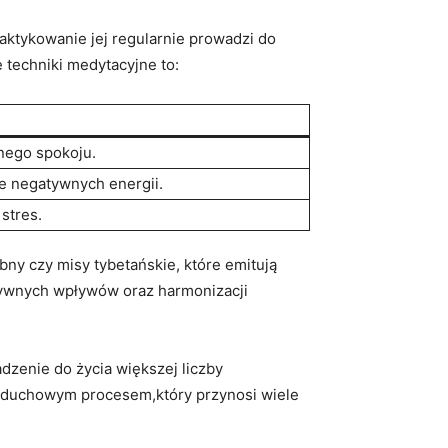
aktykowanie jej regularnie prowadzi do
e ‌techniki medytacyjne to:
znego spokoju.
ie negatywnych energii.
stres.
bny ⁢czy misy tybetańskie, które emitują
gatywnych wpływów oraz harmonizacji
enie ⁤do życia większej ​liczby
 ‌duchowym procesem,który‍ przynosi ⁣wiele