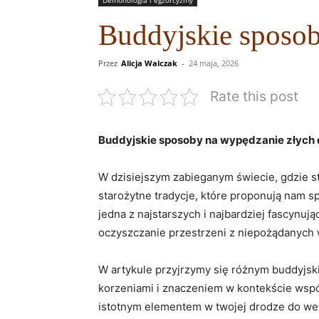
Demonologia i egzorcyzmy
Buddyjskie sposo
Przez
Alicja Walczak
-
24 maja, 2026
Rate this post
Buddyjskie sposoby na ​wypędzanie złych 
W ⁤dzisiejszym zabieganym świecie,​ gdzie st
starożytne ‌tradycje, które proponują nam
jedna z najstarszych i najbardziej ⁤fascynuj
oczyszczanie przestrzeni ⁣z niepożądanych
W artykule przyjrzymy się różnym ⁤buddyjsk
korzeniami i znaczeniem ⁤w​ kontekście współc
istotnym elementem w ⁢twojej drodze do‍ we