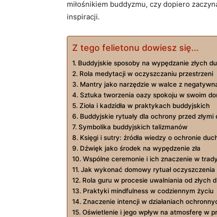
⁢miłośnikiem buddyzmu,‌ czy dopiero‌ zaczy
inspiracji.
Z tego felietonu dowiesz się...
Buddyjskie sposoby na wypędzanie złych d
Rola medytacji w oczyszczaniu przestrzeni
Mantry jako narzędzie w ⁢walce⁣ z negatywn
Sztuka tworzenia oazy spokoju w swoim‌ d
Zioła i kadzidła w praktykach buddyjskich
Buddyjskie rytuały ​dla ochrony ⁢przed złym
Symbolika buddyjskich talizmanów
Księgi i sutry:⁤ źródła wiedzy o ochronie du
Dźwięk ⁤jako środek na wypędzenie zła
Wspólne ceremonie i ich znaczenie w‌ trady
Jak ⁤wykonać domowy rytuał oczyszczenia
Rola guru w procesie uwalniania ⁤od złych
Praktyki mindfulness w codziennym życiu
Znaczenie intencji w działaniach ochronny
Oświetlenie‍ i jego wpływ na⁢ atmosferę w p