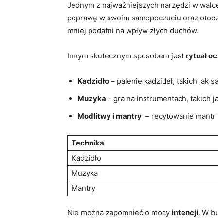
Jednym z ‍najważniejszych narzędzi w⁤ wal
poprawę⁣ w swoim samopoczuciu oraz otocze
mniej podatni na wpływ złych​ duchów.
Innym skutecznym⁢ sposobem jest​
rytuał o
Kadzidło
– palenie kadzideł, takich jak⁤ 
Muzyka
-⁣ gra na instrumentach, takich 
Modlitwy i mantry
​ – recytowanie mantr
Technika
Kadzidło
Muzyka
Mantry
Nie można zapomnieć o mocy
intencji
. W b