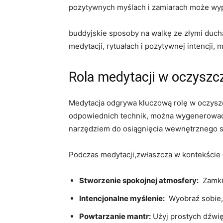
pozytywnych myślach i‌ zamiarach może‍ wypę
buddyjskie‌ sposoby na walkę ‌ze ‍złymi‌ ducha
medytacji, rytuałach ⁤i ‌pozytywnej intencji,
Rola medytacji w oczyszcz
Medytacja odgrywa kluczową rolę w oczyszcza
odpowiednich technik, można wygenerować‍ 
narzędziem do⁢ osiągnięcia wewnętrznego‌ sp
Podczas⁢ medytacji,zwłaszcza w kontekście ⁤
Stworzenie spokojnej atmosfery:
⁢ Zamkn
Intencjonalne myślenie:
‍ Wyobraź sobie,
Powtarzanie mantr:
Użyj prostych ​dźwię