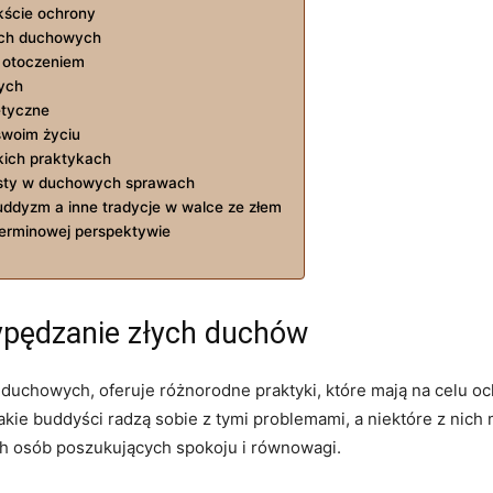
ekście ochrony
kach duchowych
m otoczeniem
nych
etyczne
swoim życiu
kich praktykach
listy w duchowych sprawach
ddyzm a inne ⁣tradycje w walce ze złem
erminowej⁤ perspektywie
ypędzanie złych duchów
 duchowych, oferuje różnorodne praktyki, które mają na celu oc
jakie buddyści radzą sobie z ‌tymi problemami, a niektóre⁤ z nich
h​ osób poszukujących ⁣spokoju ⁣i ‍równowagi.