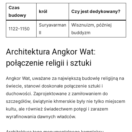
Czas
król
Czy jest dedykowany?
budowy
Suryavarman
Wisznuizm, później
1122-1150
II
buddyzm
Architektura Angkor Wat:
połączenie religii i sztuki
Angkor Wat, uważane za największą budowlę religijną na
świecie, stanowi doskonałe połączenie sztuki i
duchowości. Zaprojektowane z zamiłowaniem do
szczegółów, świątynie khmerskie były nie tylko miejscem
kultu, ale również świadectwem potęgi i zarazem
wyrafinowania dawnych władców.
Architektura tego monumentalnego kompleksu