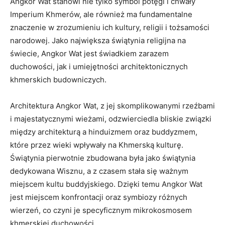
Angkor Wat stanowi nie tylko symbol potęgi i chwały
Imperium Khmerów, ale również ma fundamentalne
znaczenie w zrozumieniu ich kultury, religii i tożsamości
narodowej. Jako największa świątynia religijna na
świecie, Angkor Wat jest świadkiem zarazem
duchowości, jak i umiejętności architektonicznych
khmerskich budowniczych.
Architektura Angkor Wat, z jej skomplikowanymi rzeźbami
i majestatycznymi wieżami, odzwierciedla bliskie związki
między architekturą a hinduizmem oraz buddyzmem,
które przez wieki wpływały na Khmerską kulturę.
Świątynia pierwotnie zbudowana była jako świątynia
dedykowana Wisznu, a z czasem stała się ważnym
miejscem kultu buddyjskiego. Dzięki temu Angkor Wat
jest miejscem konfrontacji oraz symbiozy różnych
wierzeń, co czyni je specyficznym mikrokosmosem
khmerskiej duchowości.