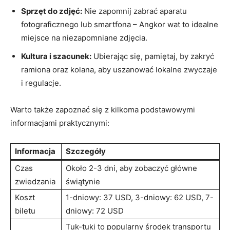
Sprzęt do zdjęć:
Nie zapomnij zabrać aparatu
fotograficznego lub smartfona – Angkor wat to idealne
miejsce na niezapomniane zdjęcia.
Kultura i szacunek:
Ubierając się, pamiętaj, by zakryć
ramiona oraz kolana, aby uszanować lokalne zwyczaje
i regulacje.
Warto także zapoznać się z kilkoma podstawowymi
informacjami praktycznymi:
Informacja
Szczegóły
Czas
Około 2-3 dni, aby zobaczyć główne
zwiedzania
świątynie
Koszt
1-dniowy: 37 USD, 3-dniowy: 62 USD, 7-
biletu
dniowy: 72 USD
Tuk-tuki to popularny środek transportu